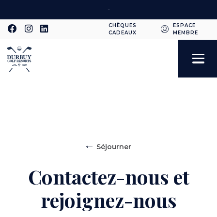
Aller
-
au
CHÈQUES
ESPACE
contenu
CADEAUX
MEMBRE
Second
principal
navigation
Toggle
navigation
Séjourner
Contactez-nous et
rejoignez-nous