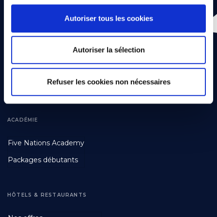
Five Nations
First
Golf de Durbuy
Autoriser tous les cookies
Tarifs Greenfee
Autoriser la sélection
FAQ
Chèques cadeaux
Refuser les cookies non nécessaires
Devenir partenaire
ACADÉMIE
Footer
Five Nations Academy
Second
Packages débutants
HÔTELS & RESTAURANTS
Footer