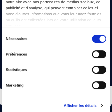
notre site avec nos partenaires de médias sociaux, de
publicité et d'analyse, qui peuvent combiner celles-ci
avec d'autres informations que vous leur avez fournies
Devenir membre
Questions fréquentes
ou qu'ils ont collectées lors de votre utilisation de leurs
services.
Sélection
Nous utilisons des cookies qui envoient des données aux
Nécessaires
du
États-Unis. Plus d'informations ici :
consentement
GDPR Article 49(1) a.
Chèques cadeaux
Préférences
Statistiques
Marketing
GOLF
Afficher les détails
Footer