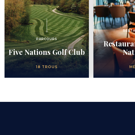
HORECA
REST
CATEGORIES
PARCOURS
Titre
Restaura
accroche
Five Nations Golf Club
Nat
NOMBRE
THEMING
18 TROUS
M
DE
TROUS