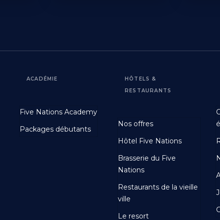
ACADÉMIE
HÔTELS &
RESTAURANTS
Footer
Footer
Five Nations Academy
O
Second
Third
Nos offres
Packages débutants
Hôtel Five Nations
Brasserie du Five
N
Nations
A
Restaurants de la vieille
J
ville
C
Le resort