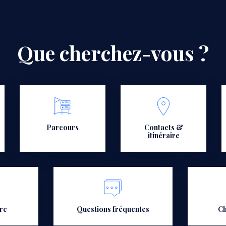
Q
u
e
c
h
e
r
c
h
e
z
-
v
o
u
s
?
Parcours
Contacts &
itinéraire
re
Questions fréquentes
Ch