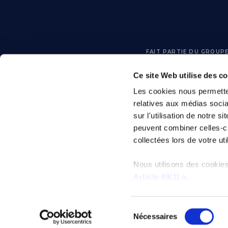
FAIT PARTIE DU GROUP
Ce site Web utilise des c
Le 
Les cookies nous permetten
Adv
relatives aux médias socia
et 
sur l'utilisation de notre 
vous
peuvent combiner celles-ci
collectées lors de votre uti
Nous utilisons des cookies
Article 49(1) a.
© Tous droits réservés - G
Sélection
Nécessaires
du