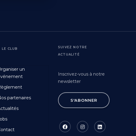
SUIVEZ NOTRE
LE CLUB
ACTUALITÉ
Footer
rganiser un
Fourth
Inscrivez-vous à notre
événement
newsletter
Règlement
os partenaires
S'ABONNER
ctualités
obs
ontact