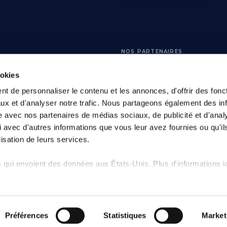
E
NOS PARTENAIRES
ookies
groupe Sanglier Durbuy
t de personnaliser le contenu et les annonces, d'offrir des fonct
entures partage nos objectifs
ux et d'analyser notre trafic. Nous partageons également des in
nos valeurs et nous aide à
site avec nos partenaires de médias sociaux, de publicité et d'anal
 offrir le meilleur du golf.
 avec d'autres informations que vous leur avez fournies ou qu'il
lisation de leurs services.
 qui envoient des données aux États-Unis. Plus d'informations ic
olf De Durbuy SRL - BE0832.702.735
Mentions légales
Politique de vie
Préférences
Statistiques
Market