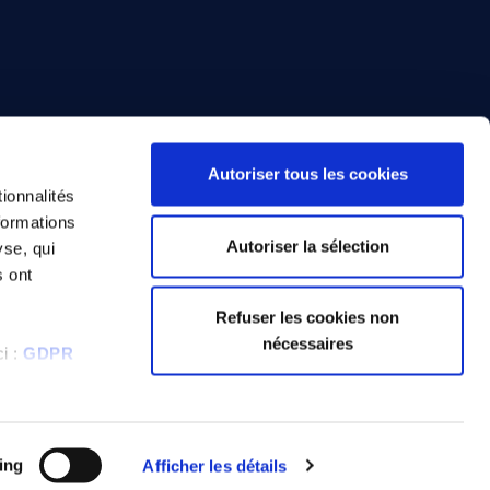
Autoriser tous les cookies
ionnalités
formations
Autoriser la sélection
yse, qui
s ont
Refuser les cookies non
nécessaires
i :
GDPR
 privée
Cookies
Kit press
ing
Afficher les détails