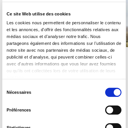
Ce site Web utilise des cookies
Les cookies nous permettent de personnaliser le contenu
et les annonces, d'offrir des fonctionnalités relatives aux
médias sociaux et d'analyser notre trafic. Nous
partageons également des informations sur l'utilisation de
Architecte
notre site avec nos partenaires de médias sociaux, de
image
publicité et d'analyse, qui peuvent combiner celles-ci
avec d'autres informations que vous leur avez fournies
ou qu'ils ont collectées lors de votre utilisation de leurs
services.
Sélection
Nous utilisons des cookies qui envoient des données aux
Nécessaires
du
États-Unis. Plus d'informations ici :
consentement
GDPR Article 49(1) a.
Préférences
Statistiques