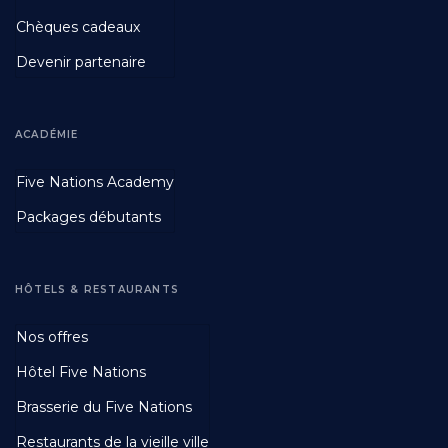
Chèques cadeaux
Devenir partenaire
ACADÉMIE
Footer
Five Nations Academy
Second
Packages débutants
HÔTELS & RESTAURANTS
Footer
Nos offres
Third
Hôtel Five Nations
Brasserie du Five Nations
Restaurants de la vieille ville