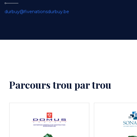
Email
durbuy@fivenationsdurbuy.be
Parcours trou par trou
SVG
Image
SVG
Image