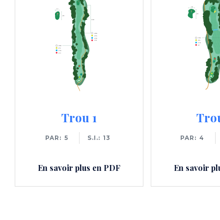
Trou 1
Tro
PAR
5
S.I.
13
PAR
4
En savoir plus en PDF
En savoir p