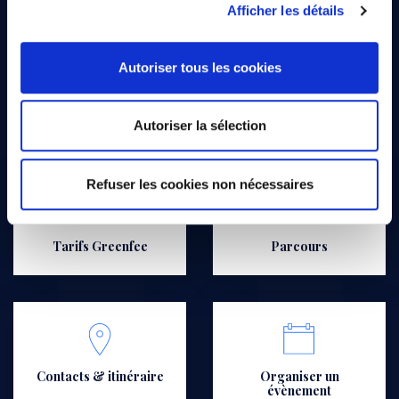
Afficher les détails
Autoriser tous les cookies
Que cherchez-vous ?
Autoriser la sélection
Refuser les cookies non nécessaires
Tarifs Greenfee
Parcours
Contacts & itinéraire
Organiser un
évènement