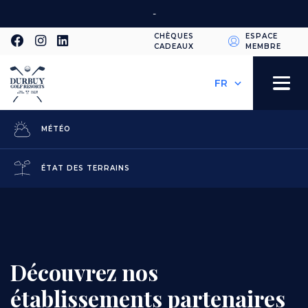
Aller
-
au
CHÈQUES
ESPACE
contenu
CADEAUX
MEMBRE
Second
principal
Select
your
navigation
Toggle
language
navigation
Les restaurants de
MÉTÉO
la vieille ville
ÉTAT DES TERRAINS
Découvrez nos
établissements partenaires