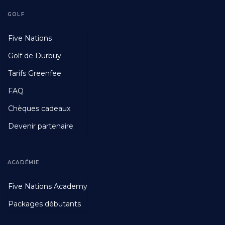
GOLF
Footer
Five Nations
First
Golf de Durbuy
Tarifs Greenfee
FAQ
Chèques cadeaux
Devenir partenaire
ACADÉMIE
Footer
Five Nations Academy
Second
Packages débutants