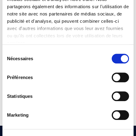
partageons également des informations sur l'utilisation de
notre site avec nos partenaires de médias sociaux, de
publicité et d'analyse, qui peuvent combiner celles-ci
avec d'autres informations que vous leur avez fournies
ou qu'ils ont collectées lors de votre utilisation de leurs
Le Grand Verre
services.
Sélection
Restaurant gastronomique qui vous fait profiter d'un menu
Nous utilisons des cookies qui envoient des données aux
Nécessaires
du
issu de la gastronomie et du savoir-faire du chef Wout Bru.
États-Unis. Plus d'informations ici :
consentement
Un tourbillon de fantaisies et de saveurs réunies en une
GDPR Article 49(1) a.
seule et même adresse !
Préférences
Récemment récompensé par une étoile Michelin.
Statistiques
En savoir plus
Marketing