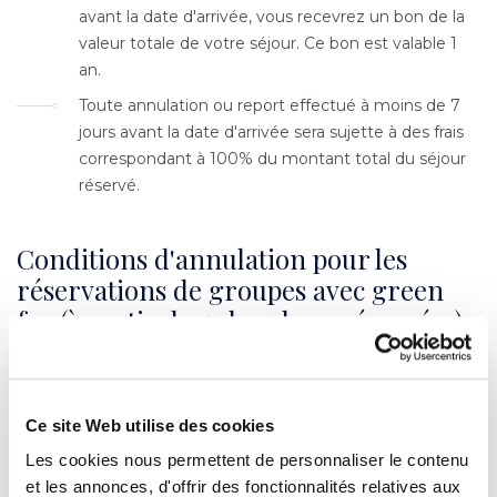
avant la date d'arrivée, vous recevrez un bon de la
valeur totale de votre séjour. Ce bon est valable 1
an.
Toute annulation ou report effectué à moins de 7
jours avant la date d'arrivée sera sujette à des frais
correspondant à 100% du montant total du séjour
réservé.
Conditions d'annulation pour les
réservations de groupes avec green
fee (à partir de 5 chambres réservées)
Texte
Vous pouvez annuler ou modifier gratuitement
Ce site Web utilise des cookies
votre réservation jusqu'à 30 jours avant la date
d'arrivée prévue. Aucun frais ne vous sera facturé.
Les cookies nous permettent de personnaliser le contenu
et les annonces, d'offrir des fonctionnalités relatives aux
En cas d'annulation ou de report entre 30 et 8 jours