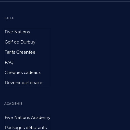
GOLF
Footer
Five Nations
First
Golf de Durbuy
Tarifs Greenfee
FAQ
Chèques cadeaux
Devenir partenaire
ACADÉMIE
Footer
Five Nations Academy
Second
Packages débutants