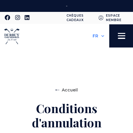
Aller
-
au
CHÈQUES
ESPACE
contenu
CADEAUX
MEMBRE
Second
principal
Select
your
navigation
Toggle
language
navigation
Accueil
Conditions
d'annulation