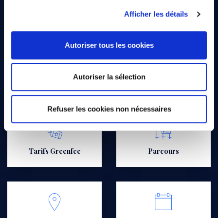
Afficher les détails
Autoriser tous les cookies
Que cherchez-vous ?
Autoriser la sélection
Refuser les cookies non nécessaires
Tarifs Greenfee
Parcours