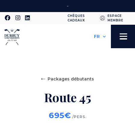
Aller
-
au
CHÈQUES
ESPACE
contenu
CADEAUX
MEMBRE
Second
principal
Select
your
navigation
Toggle
language
navigation
Packages débutants
Route 45
695€
/PERS.