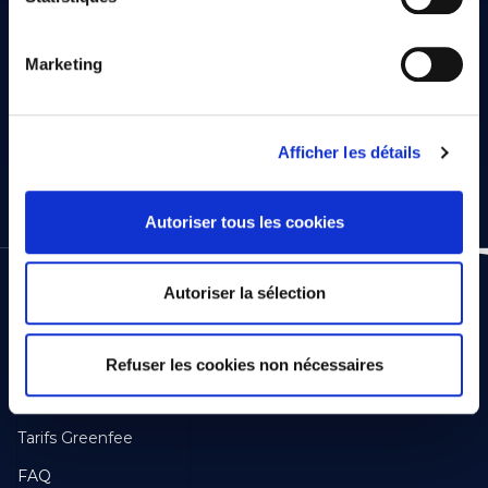
Marketing
Chèques cadeaux
Afficher les détails
Autoriser tous les cookies
Autoriser la sélection
GOLF
Footer
Five Nations
Refuser les cookies non nécessaires
First
Golf de Durbuy
Tarifs Greenfee
FAQ