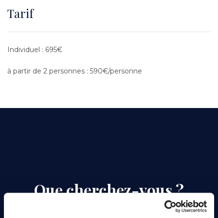
Tarif
Texte
Individuel : 695€
à partir de 2 personnes : 590€/personne
Que cherchez-vous ?