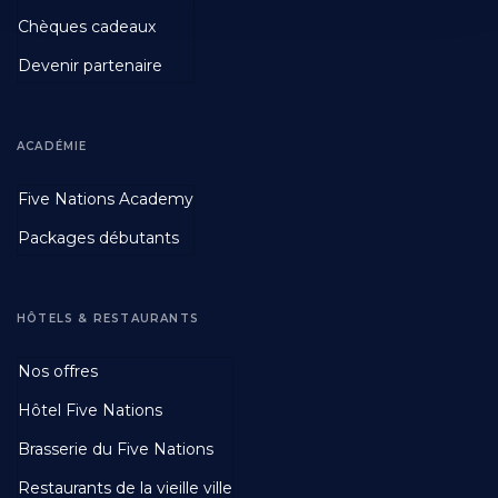
Chèques cadeaux
Devenir partenaire
ACADÉMIE
Footer
Five Nations Academy
Second
Packages débutants
HÔTELS & RESTAURANTS
Footer
Nos offres
Third
Hôtel Five Nations
Brasserie du Five Nations
Restaurants de la vieille ville