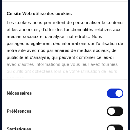
Ce site Web utilise des cookies
Les cookies nous permettent de personnaliser le contenu
Tarifs Greenfee
Parcours
et les annonces, d'offrir des fonctionnalités relatives aux
médias sociaux et d'analyser notre trafic. Nous
partageons également des informations sur l'utilisation de
notre site avec nos partenaires de médias sociaux, de
publicité et d'analyse, qui peuvent combiner celles-ci
avec d'autres informations que vous leur avez fournies
Contacts & itinéraire
Organiser un
évènement
ou qu'ils ont collectées lors de votre utilisation de leurs
services.
Sélection
Nous utilisons des cookies qui envoient des données aux
Nécessaires
du
États-Unis. Plus d'informations ici :
consentement
GDPR Article 49(1) a.
Préférences
Devenir membre
Questions fréquentes
Statistiques