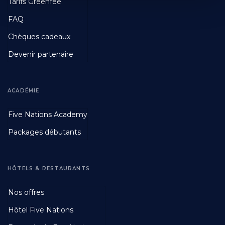
Tarifs Greenfee
FAQ
Chèques cadeaux
Devenir partenaire
ACADÉMIE
Footer
Five Nations Academy
Second
Packages débutants
HÔTELS & RESTAURANTS
Footer
Nos offres
Third
Hôtel Five Nations