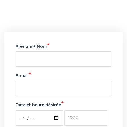
webform
Prénom + Nom
E-mail
Date et heure désirée
Date
Date
et
et