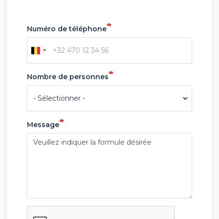
heure
heure
désirée:
désirée:
Date
Heure
Numéro de téléphone
Nombre de personnes
Message