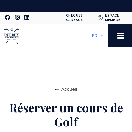
Aller
-
au
CHÈQUES
ESPACE
contenu
CADEAUX
MEMBRE
Second
principal
Select
your
navigation
Toggle
language
navigation
Accueil
Réserver un cours de
Golf