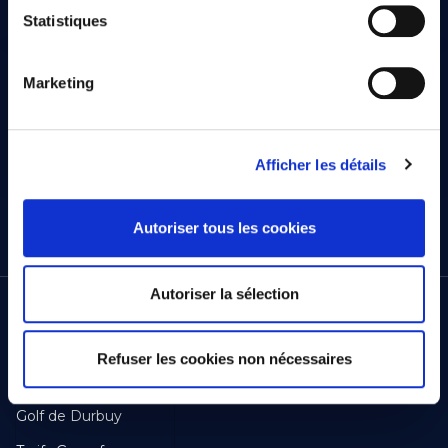
Statistiques
Marketing
Chèques cadeaux
Afficher les détails
Autoriser tous les cookies
Autoriser la sélection
GOLF
Refuser les cookies non nécessaires
Footer
Five Nations
First
Golf de Durbuy