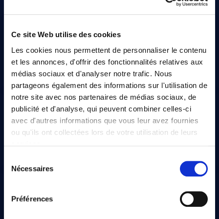
Ce site Web utilise des cookies
Les cookies nous permettent de personnaliser le contenu
et les annonces, d'offrir des fonctionnalités relatives aux
Tarifs Greenfee
Parcours
médias sociaux et d'analyser notre trafic. Nous
partageons également des informations sur l'utilisation de
notre site avec nos partenaires de médias sociaux, de
publicité et d'analyse, qui peuvent combiner celles-ci
avec d'autres informations que vous leur avez fournies
ou qu'ils ont collectées lors de votre utilisation de leurs
Contacts & itinéraire
Organiser un
évènement
services.
Sélection
Nous utilisons des cookies qui envoient des données aux
Nécessaires
du
États-Unis. Plus d'informations ici :
consentement
GDPR Article 49(1) a.
Préférences
Devenir membre
Questions fréquentes