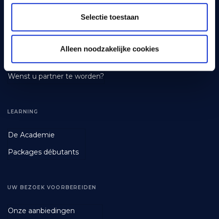
Footer
De parcours
Selectie toestaan
First
Golf de Durbuy
Tarieven Greenfee
Alleen noodzakelijke cookies
Cadeaubon
Wenst u partner te worden?
LEARNING
Footer
De Academie
Second
Packages débutants
UW BEZOEK VOORBEREIDEN
Footer
Onze aanbiedingen