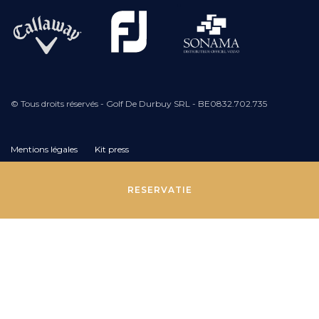
© Tous droits réservés - Golf De Durbuy SRL - BE0832.702.735
Mentions légales
Kit press
Pied
RESERVATIE
de
page