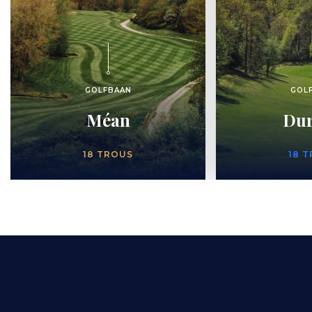
GOLFBAAN
GOL
Méan
Du
NOMBRE
NOMB
18 TROUS
18 
DE
DE
TROUS
TROU