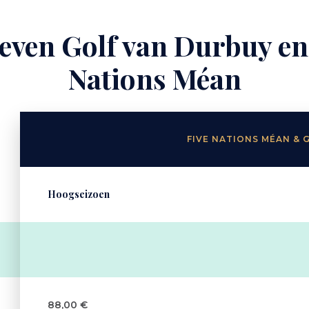
even Golf van Durbuy en
Nations Méan
FIVE NATIONS MÉAN & 
Hoogseizoen
88,00 €