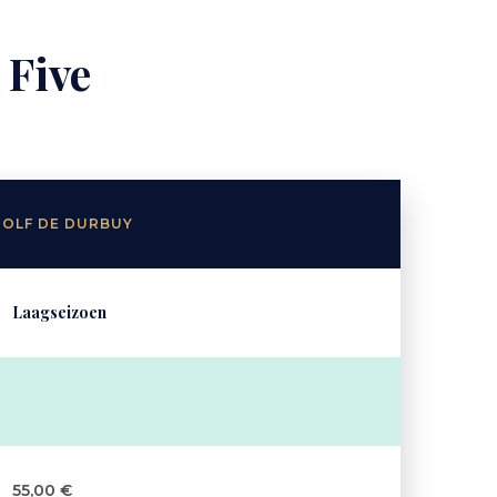
 Five
GOLF DE DURBUY
Laagseizoen
55,00 €