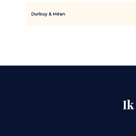
Durbuy & Méan
I
k