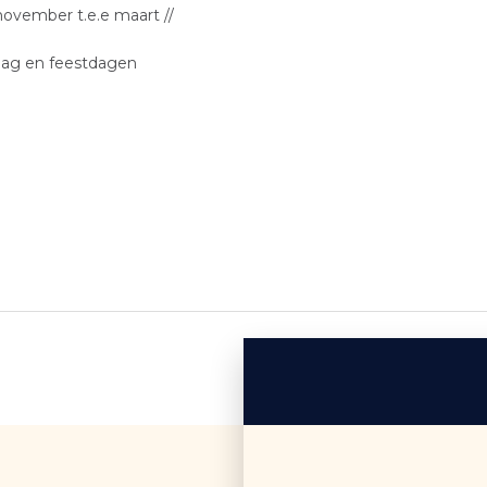
 november t.e.e maart //
ndag en feestdagen