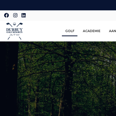
Overslaan
en
naar
de
inhoud
GOLF
ACADEMIE
AAN
gaan