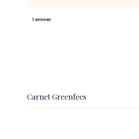
1 emmer
Carnet Greenfees
Content