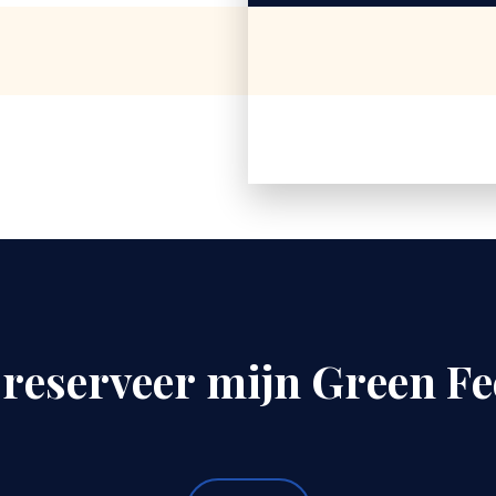
r
e
s
e
r
v
e
e
r
m
i
j
n
G
r
e
e
n
F
e