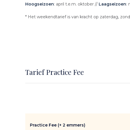
Hoogseizoen
: april t.e.m. oktober //
Laagseizoen
:
* Het weekendtarief is van kracht op zaterdag, zo
Tarief Practice Fee
Content
Practice Fee (+ 2 emmers)