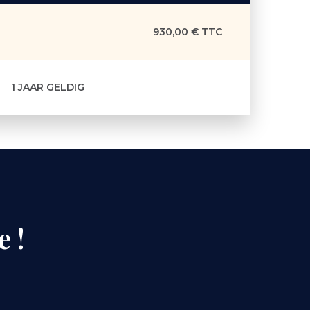
930,00 € TTC
1 JAAR GELDIG
e
!