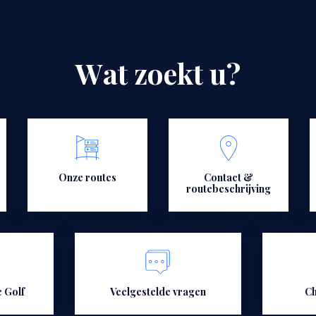
W
a
t
z
o
e
k
t
u
?
Onze routes
Contact &
routebeschrijving
 Golf
Veelgestelde vragen
Ch