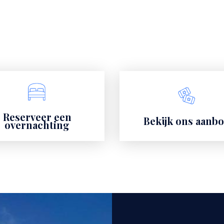
Reserveer een
Bekijk ons aanb
overnachting