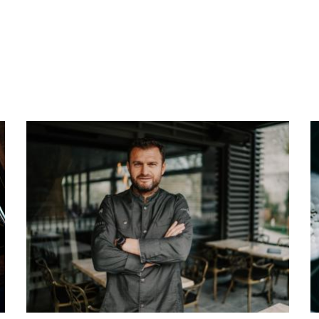
Image
I