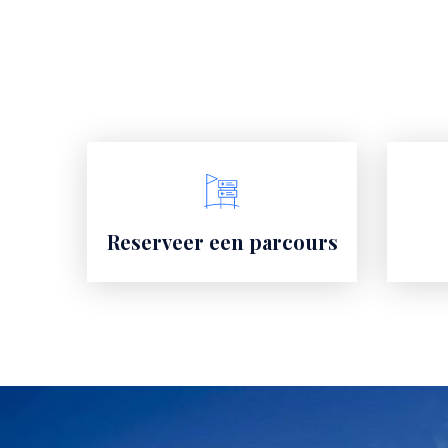
Links
Reserveer een parcours
Media
Image
image