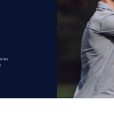
s les
0