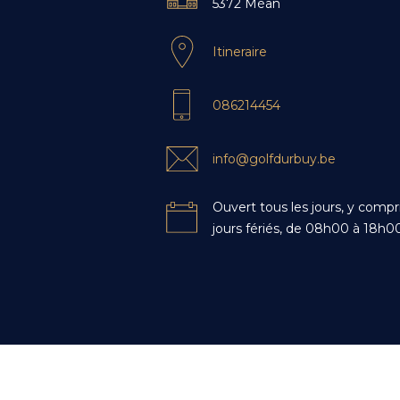
5372 Méan
Icon
Itineraire
Content
Icon
086214454
Icon
info@golfdurbuy.be
Ouvert tous les jours, y compri
Icon
jours fériés, de 08h00 à 18h0