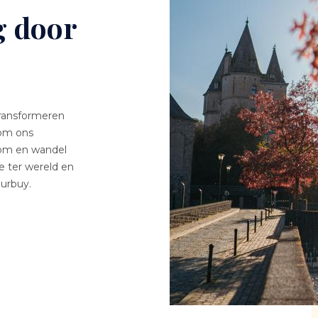
g door
ransformeren
 om ons
Kom en wandel
je ter wereld en
Durbuy.