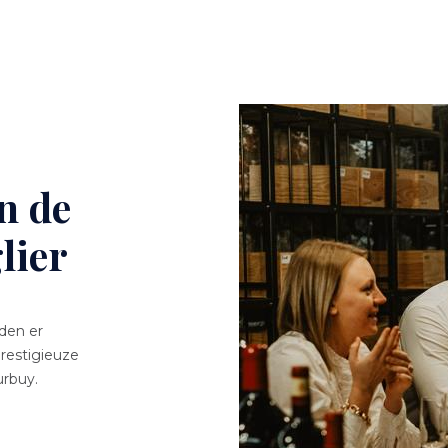
Image
n de
lier
den er
prestigieuze
urbuy.