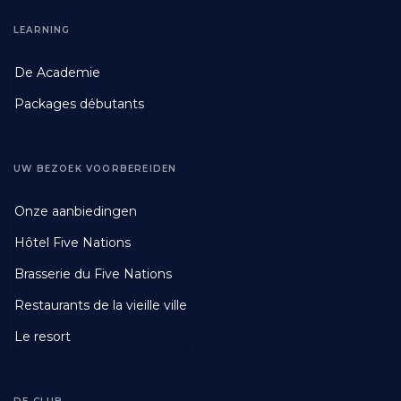
LEARNING
Footer
De Academie
Second
Packages débutants
UW BEZOEK VOORBEREIDEN
Footer
Onze aanbiedingen
Third
Hôtel Five Nations
Brasserie du Five Nations
Restaurants de la vieille ville
Le resort