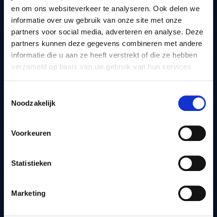
Tarieven en
Onze routes
en om ons websiteverkeer te analyseren. Ook delen we
abonnementen
informatie over uw gebruik van onze site met onze
partners voor social media, adverteren en analyse. Deze
partners kunnen deze gegevens combineren met andere
informatie die u aan ze heeft verstrekt of die ze hebben
verzameld op basis van uw gebruik van hun services.
Contact &
Een evenement
routebeschrijving
organiseren
We gebruiken cookies die gegevens naar de VS sturen.
Toestemmingsselectie
Meer informatie hier:
GDPR Article 49(1) a.
Noodzakelijk
Voorkeuren
Lid worden van de Golf
Veelgestelde vragen
Statistieken
Marketing